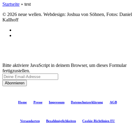
Startseite
»
test
© 2026 neue wellen. Webdesign: Joshua von Söhnen, Fotos: Daniel
Kallhoff
instagram
spotify
Subscribe and never miss out
Bitte aktiviere JavaScript in deinem Browser, um dieses Formular
fertigzustellen.
Abonnieren
Home
Presse
Impressum
Datenschutzerklärung
AGB
Versandarten
Bezahlmöglichkeiten
Cookie-Richtlinien EU