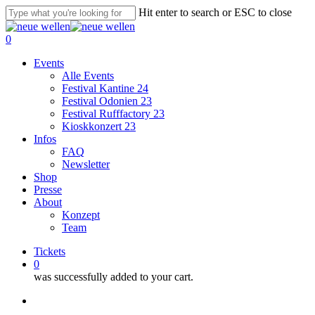
Skip
Hit enter to search or ESC to close
to
Close
main
Search
0
content
Menu
Events
Alle Events
Festival Kantine 24
Festival Odonien 23
Festival Rufffactory 23
Kioskkonzert 23
Infos
FAQ
Newsletter
Shop
Presse
About
Konzept
Team
Tickets
0
was successfully added to your cart.
instagram
spotify